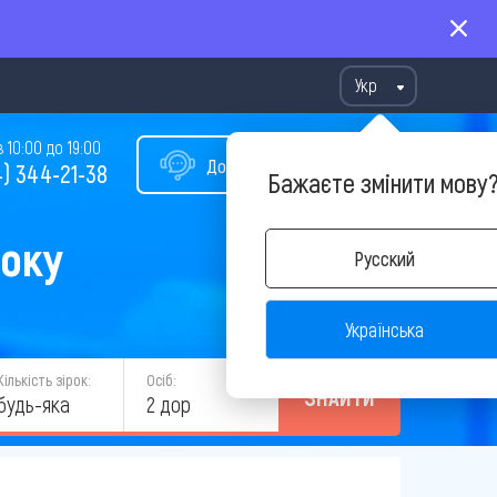
Укр
10:00 до 19:00
Допомога у виборі туру
) 344-21-38
Бажаєте змінити мову
року
Русский
Українська
Кількість зірок:
Осіб:
ЗНАЙТИ
будь-яка
2 дор