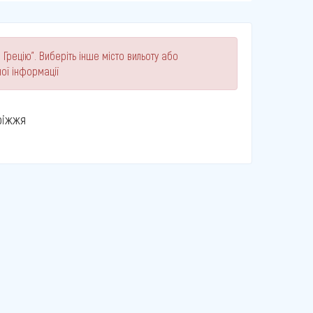
 Грецію". Виберіть інше місто вильоту або
ої інформації
ріжжя