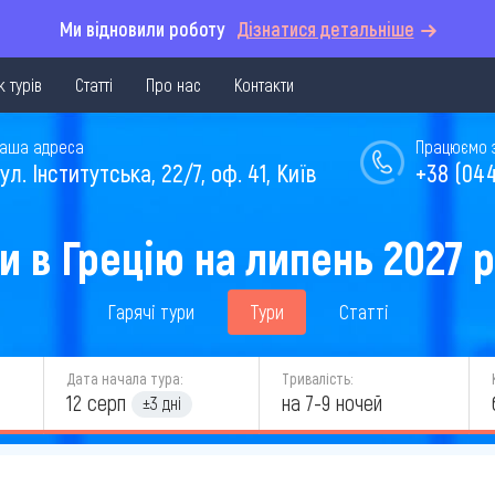
Ми відновили роботу
Дізнатися детальніше
 турів
Статті
Про нас
Контакти
аша адреса
Працюємо з 
ул. Інститутська, 22/7, оф. 41, Київ
+38 (044
и в Грецію на липень 2027 
Гарячі тури
Тури
Статті
Дата начала тура:
Тривалість:
12 серп
на 7-9 ночей
±3 дні