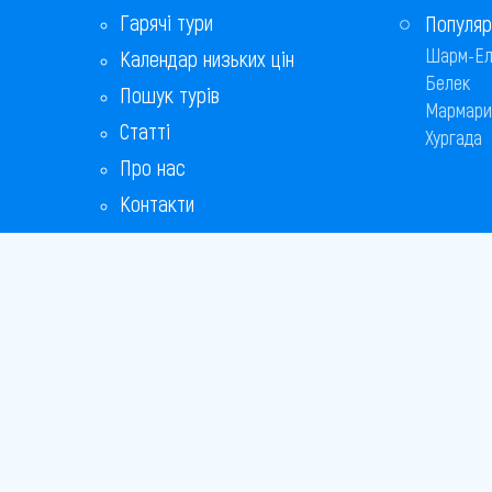
Гарячі тури
Популяр
Шарм-Ел
Календар низьких цін
Белек
Пошук турів
Мармари
Статті
Хургада
Про нас
Контакти
Бонусна програма
Відповіді на популярні питання
Copyright
Bronix 20
Сайт не 