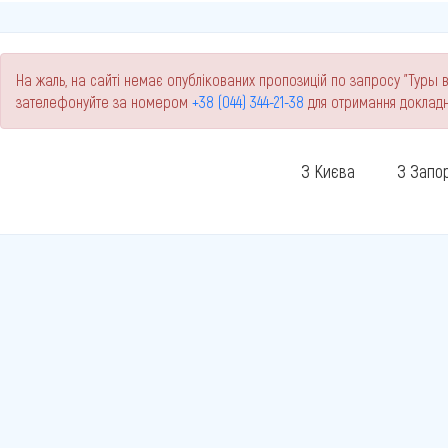
На жаль, на сайті немає опублікованих пропозицій по запросу "Туры в
зателефонуйте за номером
+38 (044) 344-21-38
для отримання докладн
З Києва
З Запо