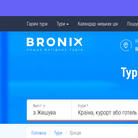
Гарячі тури
Тури
Календар низьких цін
Пошук
Н
в
Тур
Виліт з
Куди?
з Жешува
Головна
Тури
Греція