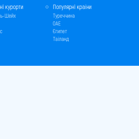
ні курорти
Популярні країни
ь-Шейх
Туреччина
ОАЕ
с
Єгипет
Таїланд
Способи оплати
 © 2005–2026
26
є публічною офертою