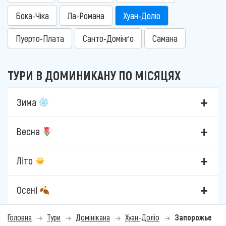
Бока-Чіка
Ла-Романа
Хуан-Доліо
Пуерто-Плата
Санто-Домінґо
Самана
ТУРИ В ДОМИНИКАНУ ПО МІСЯЦЯХ
Зима
Весна
Літо
Осені
Головна
Тури
Домінікана
Хуан-Доліо
Запорожье