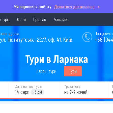
Ми відновили роботу
Дізнатися детальніше
 турів
Статті
Про нас
Контакти
аша адреса
Працюємо з 
ул. Інститутська, 22/7, оф. 41, Київ
+38 (044
Тури в Ларнака
Гарячі тури
Тури
Дата начала тура:
Тривалість:
14 серп
на 7-9 ночей
±3 дні