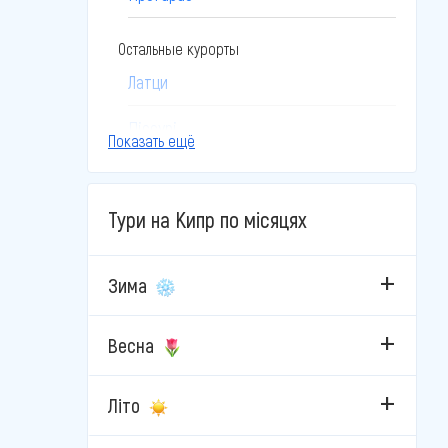
Остальные курорты
Латци
Піссурі
Показать ещё
Тури на Кипр по місяцях
Зима
Весна
Літо