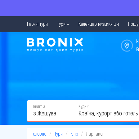
Гарячі тури
Тури
Календар низьких цін
Пошук
Н
в
Виліт з
Куди?
з Жешува
Головна
Тури
Кіпр
Ларнака