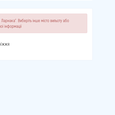
 Ларнака". Виберіть інше місто вильоту або
ої інформації
ріжжя