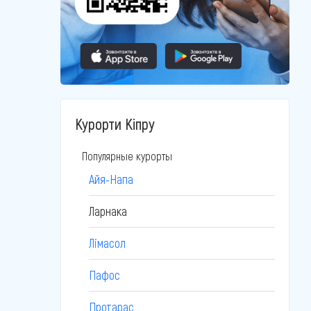
Курорти Кіпру
Популярные курорты
Айя-Напа
Ларнака
Лімасол
Пафос
Протарас