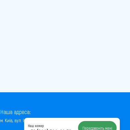
Наша адреса:
м. Київ, вул. Інститутська, 22/7, оф. 41
Наш номер:
Передзвоніть мені