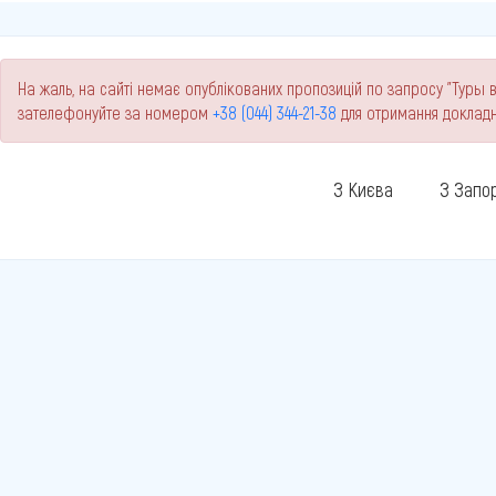
На жаль, на сайті немає опублікованих пропозицій по запросу "Туры в
зателефонуйте за номером
+38 (044) 344-21-38
для отримання докладн
З Києва
З Запо