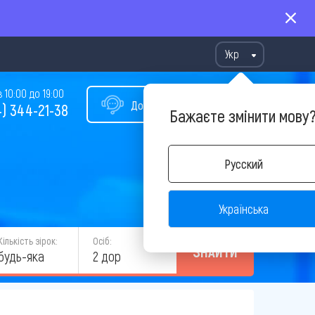
Укр
10:00 до 19:00
Допомога у виборі туру
) 344-21-38
Бажаєте змінити мову
Русский
Українська
Кількість зірок:
Осіб:
ЗНАЙТИ
будь-яка
2 дор