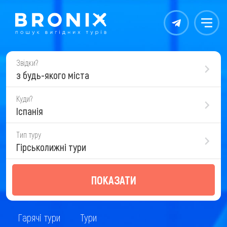
Контакты
Меню
Звідки?
з будь-якого міста
Куди?
Іспанія
Тип туру
Гірськолижні тури
ПОКАЗАТИ
Гарячі тури
Тури