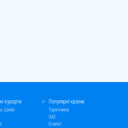
ні курорти
Популярні країни
ь-Шейх
Туреччина
ОАЕ
с
Єгипет