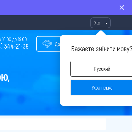
Укр
10:00 до 19:00
Допомога у виборі туру
) 344-21-38
Бажаєте змінити мову
Русский
ОЮ,
Українська