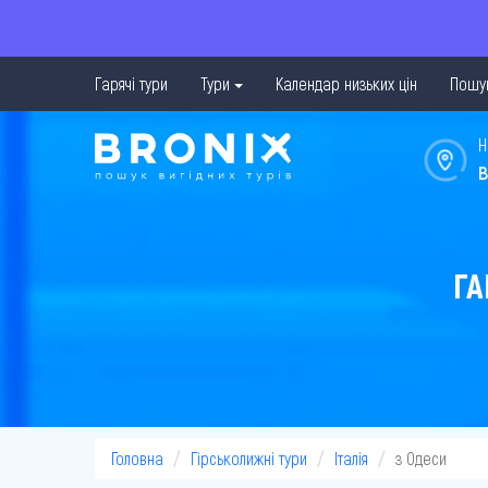
Гарячі тури
Тури
Календар низьких цін
Пошук
Н
в
ГА
Головна
Гірськолижні тури
Італія
з Одеси