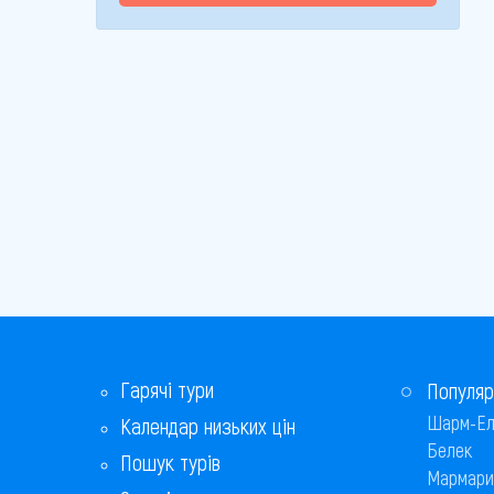
Гарячі тури
Популяр
Шарм-Ел
Календар низьких цін
Белек
Пошук турів
Мармари