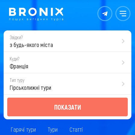
Контакты
Меню
Звідки?
з будь-якого міста
Куди?
Франція
Тип туру
Гірськолижні тури
ПОКАЗАТИ
Гарячі тури
Тури
Статті