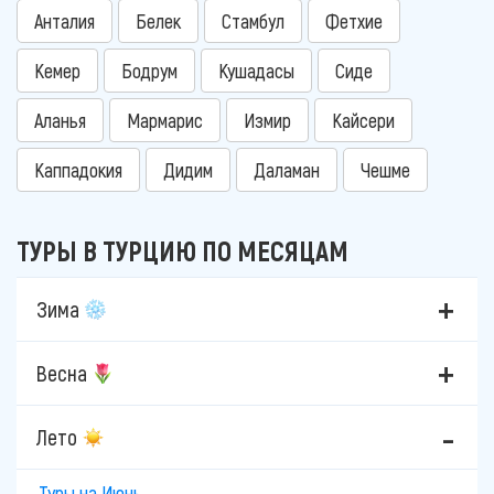
Анталия
Белек
Стамбул
Фетхие
Кемер
Бодрум
Кушадасы
Сиде
Аланья
Мармарис
Измир
Кайсери
Каппадокия
Дидим
Даламан
Чешме
ТУРЫ В ТУРЦИЮ ПО МЕСЯЦАМ
Зима
Весна
Лето
Туры на Июнь