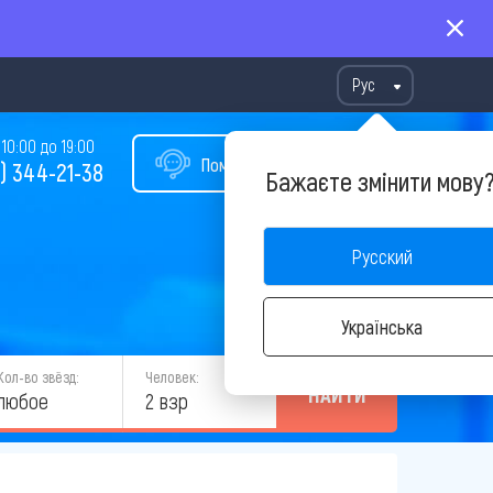
Рус
10:00 до 19:00
Помощь в подборе тура
) 344-21-38
Бажаєте змінити мову
Русский
Українська
Кол-во звёзд:
Человек:
НАЙТИ
любое
2 взр