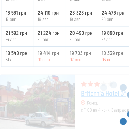
16 581 грн
24 110 грн
23 323 грн
24 478 грн
17 авг.
18 авг.
19 авг.
20 авг.
21 592 грн
21 224 грн
20 490 грн
19 860 грн
24 авг.
25 авг.
26 авг.
27 авг.
18 548 грн
19 414 грн
19 703 грн
18 339 грн
31 авг.
01 сент.
02 сент.
03 сент.
Britannia Hotel 3*
Кемер
с 11.08 на 4 ночи, Завтрак