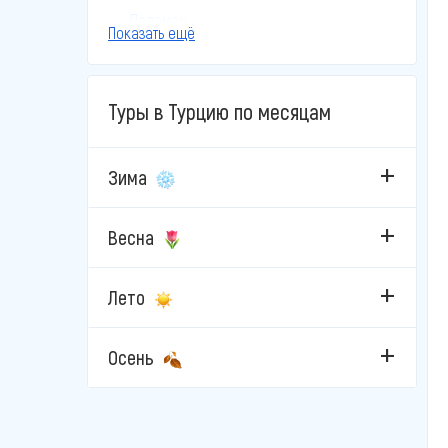
Даламан
Показать ещё
Дидим
Туры в Турцию по месяцам
Измир
Кайсери
Зима
Каппадокия
Весна
Кушадасы
Лето
Мармарис
Стамбул
Осень
Фетхие
Чешме