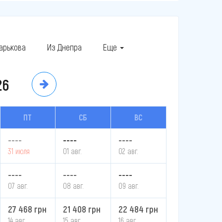
арькова
Из Днепра
Еще
26
ПТ
СБ
ВС
----
----
----
31 июля
01 авг.
02 авг.
----
----
----
07 авг.
08 авг.
09 авг.
27 468 грн
21 408 грн
22 484 грн
14 авг.
15 авг.
16 авг.