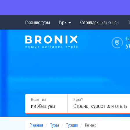
Горящие туры
Туры
Календарь низких цен
П
Н
у
Вылет из
Куда?
из Жешува
Главная
Туры
Турция
Кемер