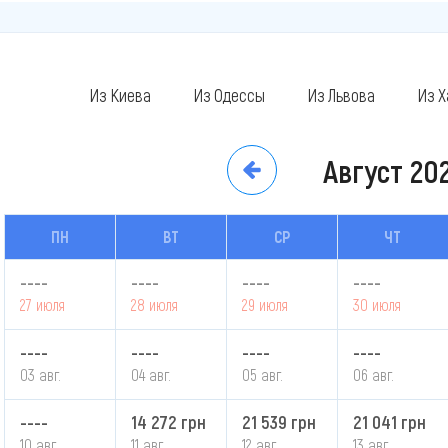
Из Киева
Из Одессы
Из Львова
Из Х
Август
20
ПН
ВТ
СР
ЧТ
----
----
----
----
27 июля
28 июля
29 июля
30 июля
----
----
----
----
03 авг.
04 авг.
05 авг.
06 авг.
----
14 272 грн
21 539 грн
21 041 грн
10 авг.
11 авг.
12 авг.
13 авг.