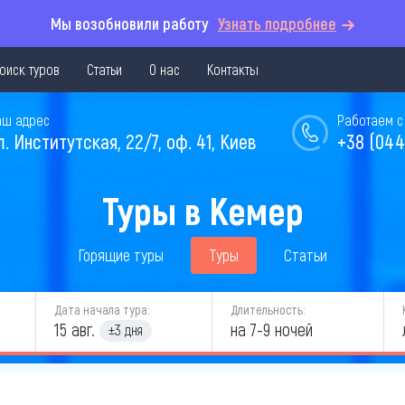
Мы возобновили работу
Узнать подробнее
оиск туров
Статьи
О нас
Контакты
аш адрес
Работаем с 
л. Институтская, 22/7, оф. 41, Киев
+38 (044
Туры в Кемер
Горящие туры
Туры
Статьи
Дата начала тура:
Длительность:
15 авг.
на 7-9 ночей
±3 дня