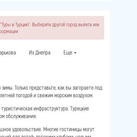
"Туры в Турцию". Выберите другой город вылета или
нформации
арькова
Из Днепра
Еще
 зимы. Только представьте, как вы загораете под
летней погодой и свежим морским воздухом.
туристическая инфраструктура. Турецкие
вом обслуживания.
ошное удовольствие. Многие гостиницы могут
ений для детей: детскими клубами, целыми