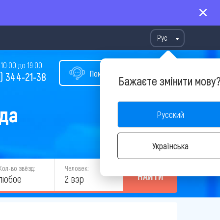
Рус
10:00 до 19:00
Помощь в подборе тура
) 344-21-38
Бажаєте змінити мову
ода
Русский
Українська
Кол-во звёзд:
Человек:
НАЙТИ
любое
2 взр