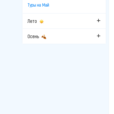
Стамбул
Туры на Май
Фетхие
Лето
Чешме
Осень