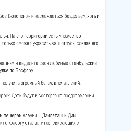
Все Включено» и наслаждаться бездельем, хоть и
альи. На его территории есть множество
 только сможет украсить ваш отпуск, сделав его
 башням и выделите свои любимые стамбульские
гулке по Босфору.
и получить огромный багаж впечатлений.
park. Дети будут в восторге от представлений
ым пещерам Алании — Дамлаташ и Дим.
ните красоту сталактитов, свисающих с