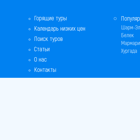
Горящие туры
Популяр
Шарм-Эл
Календарь низких цен
Белек
Поиск туров
Мармари
Статьи
Хургада
О нас
Контакты
Бонусная программа
Ответы на популярные вопросы
Copyright
Bronix 20
Сайт не я