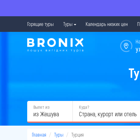
Горящие туры
Туры
Календарь низких цен
П
Н
у
Ту
Вылет из
Куда?
из Жешува
Главная
Туры
Турция