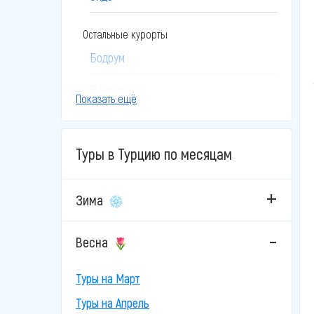
Остальные курорты
Бодрум
Даламан
Показать ещё
Дидим
Туры в Турцию по месяцам
Измир
Кайсери
Зима
Каппадокия
Весна
Кушадасы
Туры на Март
Мармарис
Туры на Апрель