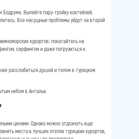
ам Бодрума. Выпейте пару-тройку коктейлей,
литесь. Все насущные проблемы уйдут на второй
земноморских курортов: покатайтесь на
фингом, серфингом и даже погрузиться к
кже расслабиться душой и телом в турецком
ытым небом в Анталье.
?
упными ценами. Однако можно отдохнуть еще
анять места в лучших отелях турецких курортов,
влекательные цены по предоплате.