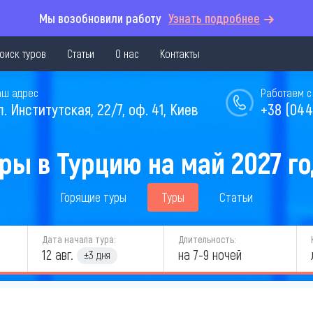
Мы возобновили работу
Узнать подробнее
оиск туров
Статьи
О нас
Контакты
аш адрес
Работаем с 
л. Институтская, 22/7, оф. 41, Киев
+38 (044
ры в Турцию на май 2027 г
Горящие туры
Туры
Статьи
Дата начала тура:
Длительность:
12 авг.
на 7-9 ночей
±3 дня