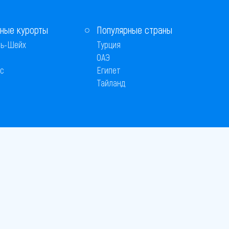
ные курорты
Популярные страны
ь-Шейх
Турция
ОАЭ
с
Египет
Тайланд
Способы оплаты
 © 2005–2026
26
вляется публичной офертой