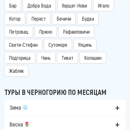
Бар
Добра Вода
Херцег-Нови
Игало
Котор
Пераст
Бечичи
Будва
Петровац
Пржно
Рафаиловичи
Свети-Стефан
Сутоморе
Улцинь
Подгорица
Чань
Тиват
Колашин
Жабляк
ТУРЫ В ЧЕРНОГОРИЮ ПО МЕСЯЦАМ
Зима
Весна