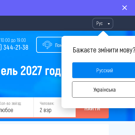
Рус
10:00 до 19:00
Помощь в подборе тура
) 344-21-38
Бажаєте змінити мову
ель 2027 года
Русский
Українська
Кол-во звёзд:
Человек:
НАЙТИ
любое
2 взр