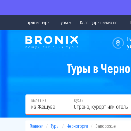
Горящие туры
Туры
Календарь низких цен
П
Н
у
Туры в Черно
Вылет из
Куда?
из Жешува
Главная
Туры
Черногория
Запорожье