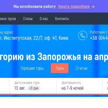
Мы возобновили работу
Узнать подробнее
оиск туров
Статьи
О нас
Контакты
аш адрес
Работаем с 
л. Институтская, 22/7, оф. 41, Киев
+38 (044
горию из Запорожья на апр
Горящие туры
Туры
Статьи
Дата начала тура:
Длительность:
13 авг.
на 7-9 ночей
±3 дня