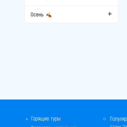
Сутоморе
Осень
Тиват
Улцинь
Херцег-Нови
Чань
Горящие туры
Популяр
Шарм-Эл