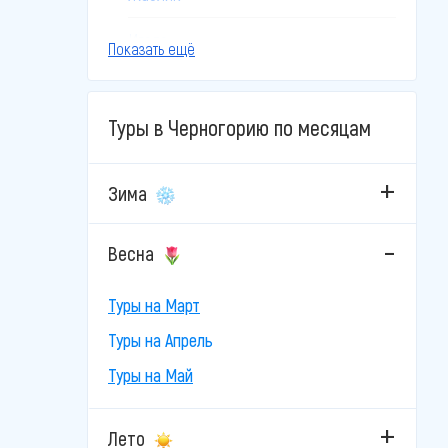
Игало
Показать ещё
Колашин
Туры в Черногорию по месяцам
Котор
Пераст
Зима
Петровац
Весна
Подгорица
Туры на Март
Пржно
Туры на Апрель
Рафаиловичи
Туры на Май
Свети-Стефан
Лето