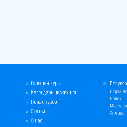
Печ
Сегед
Секешфехервар
Хайдусобосло
Харкань
Хевиз
Цельдёмёльк
Горящие туры
Популяр
Шарм-Эл
Календарь низких цен
Шарвар
Белек
Поиск туров
Мармари
Шопрон
Статьи
Хургада
Эгер
О нас