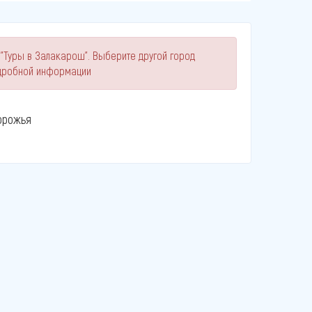
 "Туры в Залакарош". Выберите другой город
одробной информации
орожья