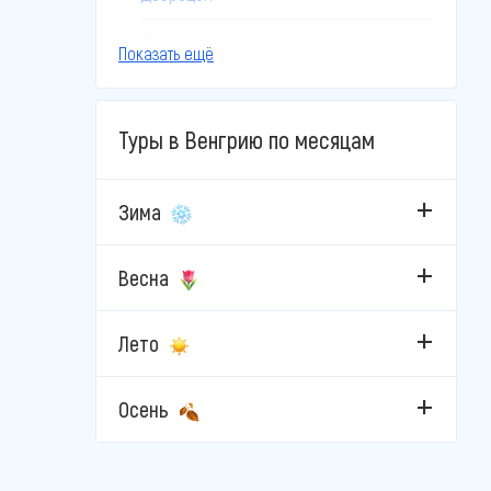
Дьёр
Показать ещё
Дьюла
Туры в Венгрию по месяцам
Залакарош
Кечкемет
Зима
Лиллафюред
Весна
Мишкольц-Тапольца
Лето
Мошонмадьяровар
Ньиредьхаза
Осень
Орошхаза