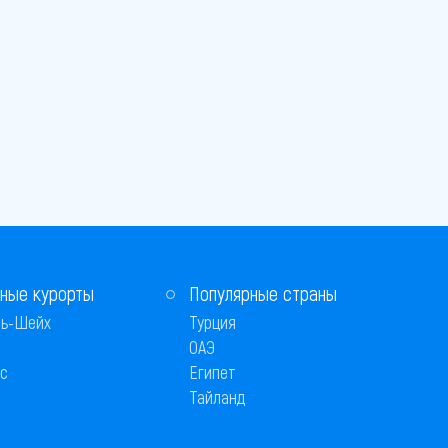
ные курорты
Популярные страны
ь-Шейх
Турция
ОАЭ
с
Египет
Тайланд