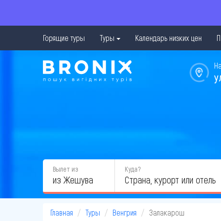
Горящие туры
Туры
Календарь низких цен
П
Н
у
Вылет из
Куда?
из Жешува
Главная
Туры
Венгрия
Залакарош