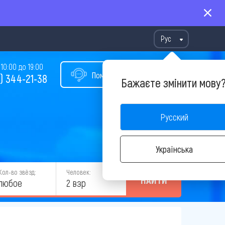
Рус
10:00 до 19:00
Помощь в подборе тура
) 344-21-38
Бажаєте змінити мову
Русский
Українська
Кол-во звёзд:
Человек:
НАЙТИ
любое
2 взр