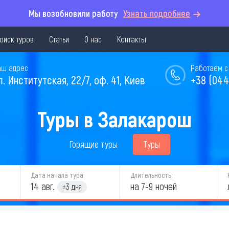
Мы возобновили работу
Узнать подробнее
оиск туров
Статьи
О нас
Контакты
аш адрес
Работаем с 
л. Институтская, 22/7, оф. 41, Киев
+38 (044
Туры в Залакарош
Горящие туры
Туры
Дата начала тура:
Длительность:
14 авг.
на 7-9 ночей
±3 дня