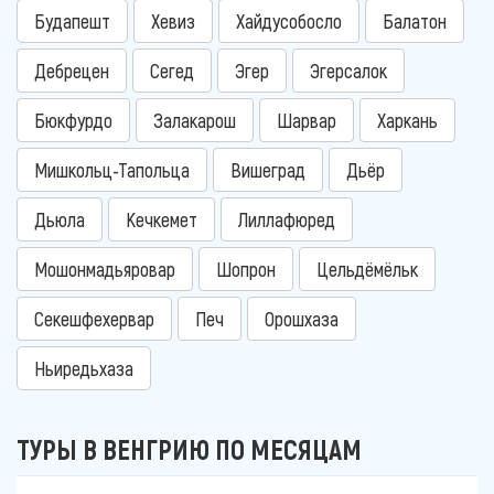
Будапешт
Хевиз
Хайдусобосло
Балатон
Дебрецен
Сегед
Эгер
Эгерсалок
Бюкфурдо
Залакарош
Шарвар
Харкань
Мишкольц-Тапольца
Вишеград
Дьёр
Дьюла
Кечкемет
Лиллафюред
Мошонмадьяровар
Шопрон
Цельдёмёльк
Секешфехервар
Печ
Орошхаза
Ньиредьхаза
ТУРЫ В ВЕНГРИЮ ПО МЕСЯЦАМ