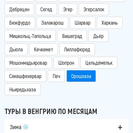
Дебрецен
Сегед
Эгер
Эгерсалок
Бюкфурдо
Залакарош
Шарвар
Харкань
Мишкольц-Тапольца
Вишеград
Дьёр
Дьюла
Кечкемет
Лиллафюред
Мошонмадьяровар
Шопрон
Цельдёмёльк
Секешфехервар
Печ
Орошхаза
Ньиредьхаза
ТУРЫ В ВЕНГРИЮ ПО МЕСЯЦАМ
Зима