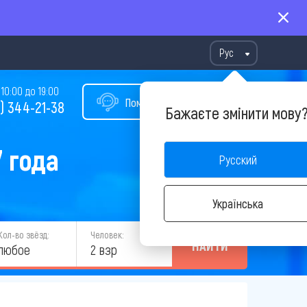
Рус
10:00 до 19:00
Помощь в подборе тура
) 344-21-38
Бажаєте змінити мову
 года
Русский
Українська
Кол-во звёзд:
Человек:
НАЙТИ
любое
2 взр