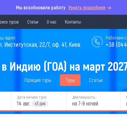
Мы возобновили работу
Узнать подробнее
оиск туров
Статьи
О нас
Контакты
аш адрес
Работаем с 
л. Институтская, 22/7, оф. 41, Киев
+38 (044
 в Индию (ГОА) на март 2027
Горящие туры
Туры
Статьи
Дата начала тура:
Длительность:
14 авг.
на 7-9 ночей
±3 дня