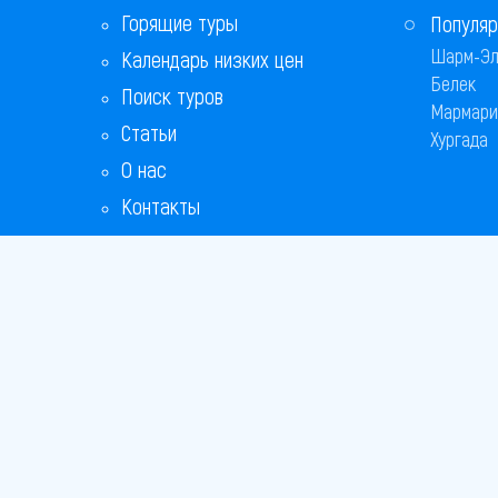
Горящие туры
Популяр
Шарм-Эл
Календарь низких цен
Белек
Поиск туров
Мармари
Статьи
Хургада
О нас
Контакты
Бонусная программа
Ответы на популярные вопросы
Copyright
Bronix 20
Сайт не я