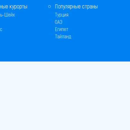
ные курорты
Популярные страны
ь-Шейх
Турция
ОАЭ
с
Египет
Тайланд
Способы оплаты
 © 2005–2026
26
вляется публичной офертой