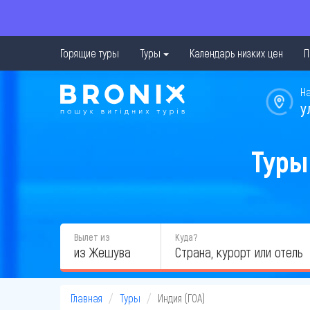
Горящие туры
Туры
Календарь низких цен
П
Н
у
Туры
Вылет из
Куда?
из Жешува
Главная
Туры
Индия (ГОА)