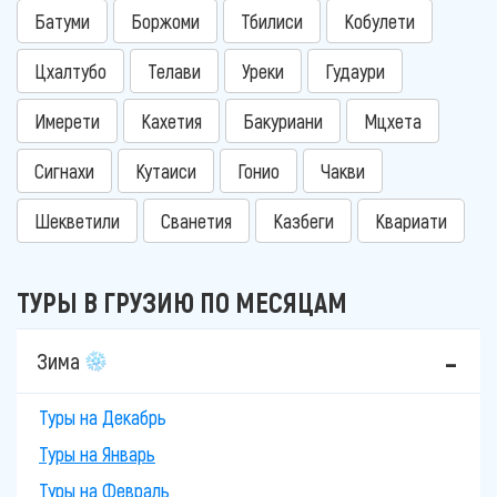
Батуми
Боржоми
Тбилиси
Кобулети
Цхалтубо
Телави
Уреки
Гудаури
Имерети
Кахетия
Бакуриани
Мцхета
Сигнахи
Кутаиси
Гонио
Чакви
Шекветили
Сванетия
Казбеги
Квариати
ТУРЫ В ГРУЗИЮ ПО МЕСЯЦАМ
Зима
Туры на Декабрь
Туры на Январь
Туры на Февраль