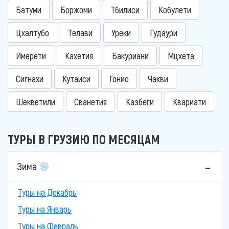
Батуми
Боржоми
Тбилиси
Кобулети
Цхалтубо
Телави
Уреки
Гудаури
Имерети
Кахетия
Бакуриани
Мцхета
Сигнахи
Кутаиси
Гонио
Чакви
Шекветили
Сванетия
Казбеги
Квариати
ТУРЫ В ГРУЗИЮ ПО МЕСЯЦАМ
Зима
Туры на Декабрь
Туры на Январь
Туры на Февраль