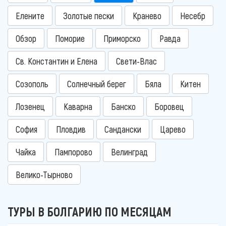
Елените
Золотые пески
Кранево
Несебр
Обзор
Поморие
Приморско
Равда
Св. Константин и Елена
Свети-Влас
Созополь
Солнечный берег
Бяла
Китен
Лозенец
Каварна
Банско
Боровец
София
Пловдив
Сандански
Царево
Чайка
Пампорово
Велинград
Велико-Тырново
ТУРЫ В БОЛГАРИЮ ПО МЕСЯЦАМ