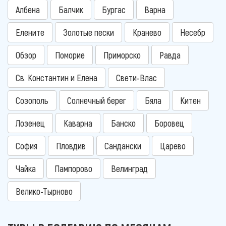
Албена
Балчик
Бургас
Варна
Елените
Золотые пески
Кранево
Несебр
Обзор
Поморие
Приморско
Равда
Св. Константин и Елена
Свети-Влас
Созополь
Солнечный берег
Бяла
Китен
Лозенец
Каварна
Банско
Боровец
София
Пловдив
Сандански
Царево
Чайка
Пампорово
Велинград
Велико-Тырново