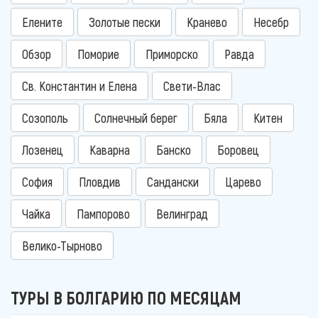
Елените
Золотые пески
Кранево
Несебр
Обзор
Поморие
Приморско
Равда
Св. Константин и Елена
Свети-Влас
Созополь
Солнечный берег
Бяла
Китен
Лозенец
Каварна
Банско
Боровец
София
Пловдив
Сандански
Царево
Чайка
Пампорово
Велинград
Велико-Тырново
ТУРЫ В БОЛГАРИЮ ПО МЕСЯЦАМ