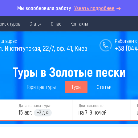
Мы возобновили работу
Узнать подробнее
оиск туров
Статьи
О нас
Контакты
аш адрес
Работаем с 
л. Институтская, 22/7, оф. 41, Киев
+38 (044
Туры в Золотые пески
Горящие туры
Туры
Статьи
Дата начала тура:
Длительность:
15 авг.
на 7-9 ночей
±3 дня