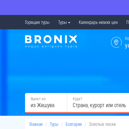
Горящие туры
Туры
Календарь низких цен
П
Н
у
Вылет из
Куда?
из Жешува
Главная
Туры
Болгария
Золотые пески