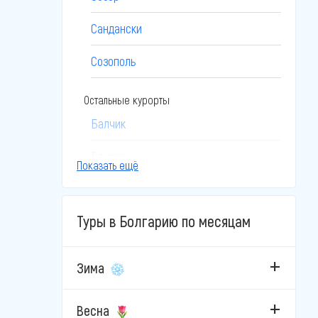
Сандански
Созополь
Остальные курорты
Балчик
Банско
Показать ещё
Боровец
Туры в Болгарию по месяцам
Бургас
Бяла
Зима
Велико-Тырново
Весна