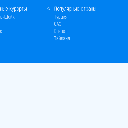
ные курорты
Популярные страны
ь-Шейх
Турция
ОАЭ
с
Египет
Тайланд
Способы оплаты
 © 2005–2026
26
вляется публичной офертой