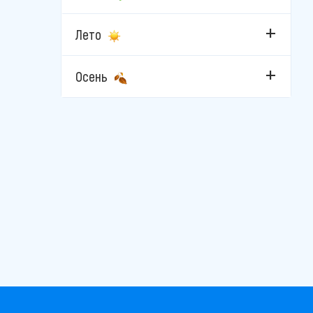
Велинград
Лето
Каварна
Китен
Осень
Кранево
Лозенец
Несебр
Пампорово
Пловдив
Поморие
Приморско