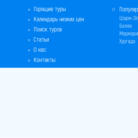
Равда
Горящие туры
Популяр
Шарм-Эл
Календарь низких цен
Св. Константин и Елена
Белек
Поиск туров
Свети-Влас
Мармари
Статьи
Хургада
Солнечный берег
О нас
Контакты
София
Бонусная программа
Царево
Ответы на популярные вопросы
Чайка
Copyright
Bronix 20
Сайт не я