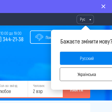
Рус
10:00 до 19:00
Помощь в подборе тура
) 344-21-38
Бажаєте змінити мову
Русский
Українська
Кол-во звёзд:
Человек:
НАЙТИ
любое
2 взр