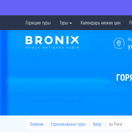
Горящие туры
Туры
Календарь низких цен
П
Н
у
ГОР
Главная
Горнолыжные туры
Кипр
из Риги