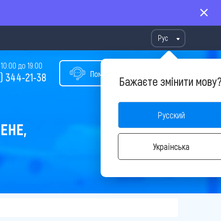
Рус
10:00 до 19:00
Помощь в подборе тура
) 344-21-38
Бажаєте змінити мову
Русский
ЕНЕ,
Українська