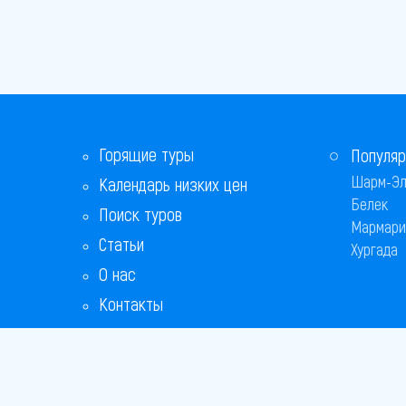
Горящие туры
Популяр
Шарм-Эл
Календарь низких цен
Белек
Поиск туров
Мармари
Статьи
Хургада
О нас
Контакты
Бонусная программа
Ответы на популярные вопросы