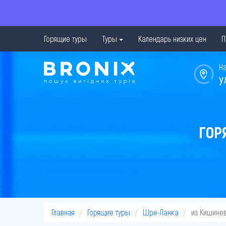
Горящие туры
Туры
Календарь низких цен
П
Н
у
ГОР
Главная
Горящие туры
Шри-Ланка
из Кишине