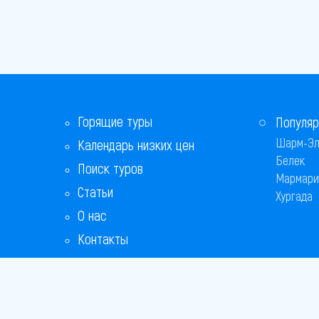
Горящие туры
Популяр
Шарм-Эл
Календарь низких цен
Белек
Поиск туров
Мармари
Статьи
Хургада
О нас
Контакты
Бонусная программа
Ответы на популярные вопросы