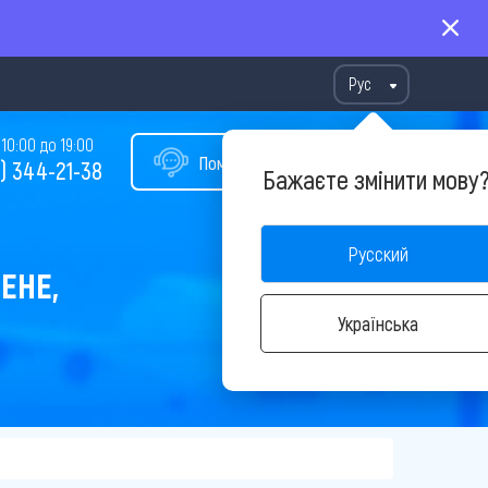
Рус
10:00 до 19:00
Помощь в подборе тура
) 344-21-38
Бажаєте змінити мову
Русский
ЕНЕ,
Українська