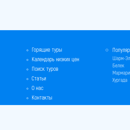
Горящие туры
Популяр
Шарм-Эл
Календарь низких цен
Белек
Поиск туров
Мармари
Статьи
Хургада
О нас
Контакты
Бонусная программа
Ответы на популярные вопросы