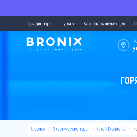
Горящие туры
Туры
Календарь низких цен
П
Н
у
ГОР
Главная
Экзотические туры
Китай (Хайнань)
и