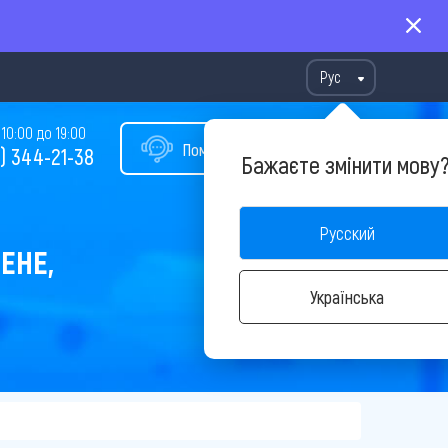
Рус
10:00 до 19:00
Помощь в подборе тура
) 344-21-38
Бажаєте змінити мову
Русский
ЕНЕ,
Українська