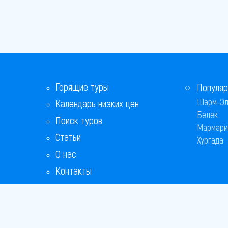
Горящие туры
Популяр
Шарм-Эл
Календарь низких цен
Белек
Поиск туров
Мармари
Статьи
Хургада
О нас
Контакты
Бонусная программа
Ответы на популярные вопросы