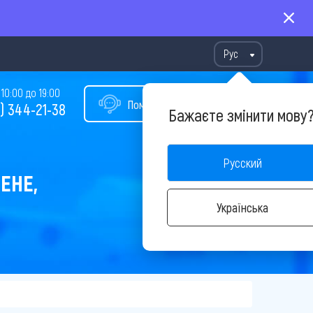
Рус
10:00 до 19:00
Помощь в подборе тура
) 344-21-38
Бажаєте змінити мову
Русский
ЕНЕ,
Українська