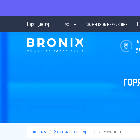
Горящие туры
Туры
Календарь низких цен
П
Н
у
ГОР
Главная
Экзотические туры
из Бухареста