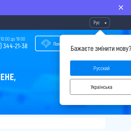
Рус
10:00 до 19:00
Помощь в подборе тура
) 344-21-38
Бажаєте змінити мову
Русский
ЕНЕ,
Українська