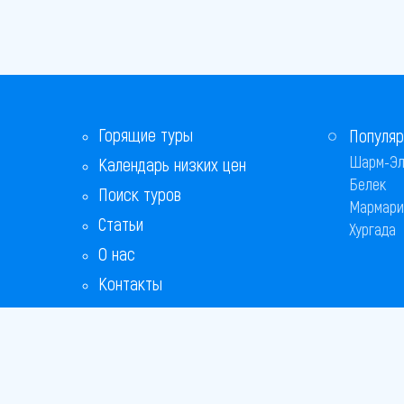
Горящие туры
Популяр
Шарм-Эл
Календарь низких цен
Белек
Поиск туров
Мармари
Статьи
Хургада
О нас
Контакты
Бонусная программа
Ответы на популярные вопросы