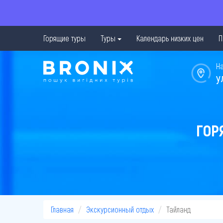
Горящие туры
Туры
Календарь низких цен
П
Н
у
ГОР
Главная
Экскурсионный отдых
Тайланд