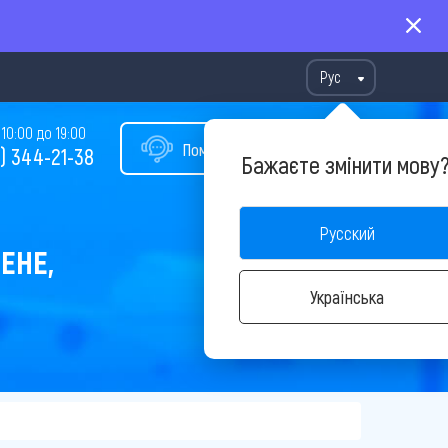
Рус
10:00 до 19:00
Помощь в подборе тура
) 344-21-38
Бажаєте змінити мову
Русский
ЕНЕ,
Українська