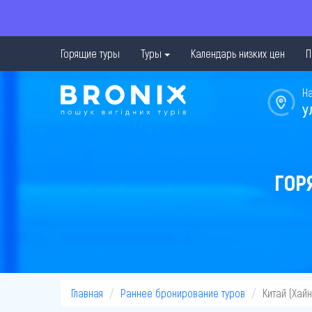
Горящие туры
Туры
Календарь низких цен
П
Н
у
ГОР
Главная
Раннее бронирование туров
Китай (Хайн