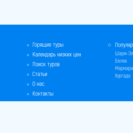
Горящие туры
Популяр
Шарм-Эл
Календарь низких цен
Белек
Поиск туров
Мармари
Статьи
Хургада
О нас
Контакты
Бонусная программа
Ответы на популярные вопросы