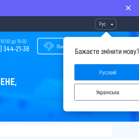
Рус
10:00 до 19:00
Помощь в подборе тура
) 344-21-38
Бажаєте змінити мову
Русский
ЕНЕ,
Українська