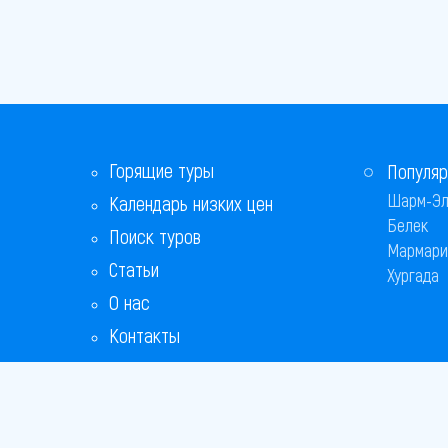
Горящие туры
Популяр
Шарм-Эл
Календарь низких цен
Белек
Поиск туров
Мармари
Статьи
Хургада
О нас
Контакты
Бонусная программа
Ответы на популярные вопросы