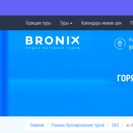
Горящие туры
Туры
Календарь низких цен
П
Н
у
ГОР
Главная
Раннее бронирование туров
ОАЭ
из 