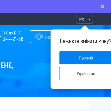
Рус
10:00 до 19:00
Помощь в подборе тура
) 344-21-38
Бажаєте змінити мову
Русский
ЕНЕ,
Українська