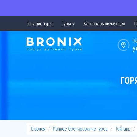
Горящие туры
Туры
Календарь низких цен
П
Н
у
ГОР
Главная
Раннее бронирование туров
Тайланд