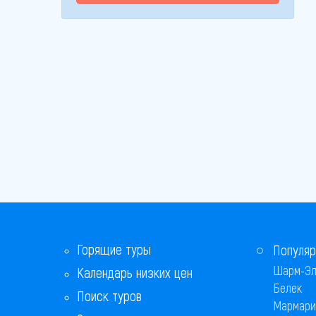
Горящие туры
Популяр
Шарм-Эл
Календарь низких цен
Белек
Поиск туров
Мармари