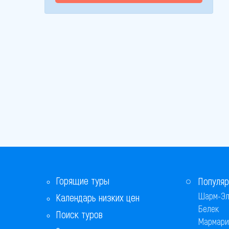
Горящие туры
Популяр
Шарм-Эл
Календарь низких цен
Белек
Поиск туров
Мармари