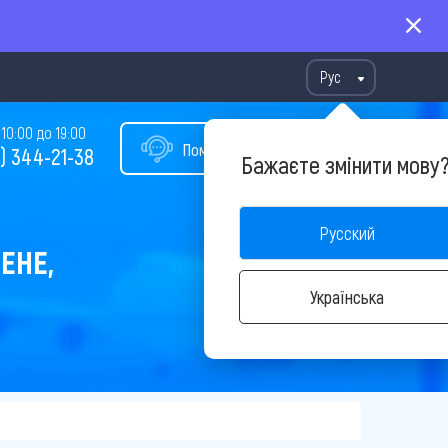
Рус
10:00 до 19:00
Помощь в подборе тура
) 344-21-38
Бажаєте змінити мову
Русский
ЕНЕ,
Українська