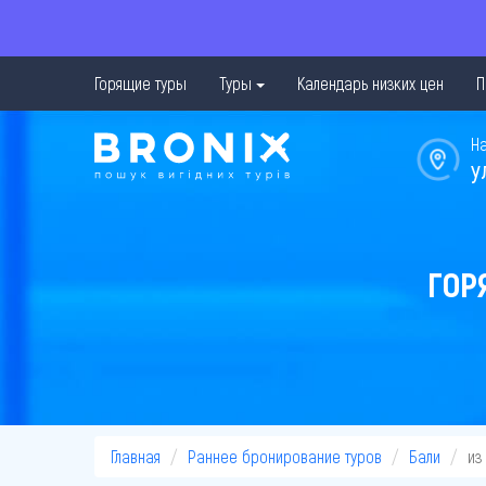
Горящие туры
Туры
Календарь низких цен
П
Н
у
ГОР
Главная
Раннее бронирование туров
Бали
из