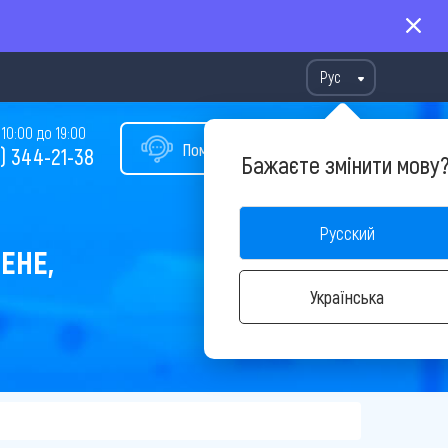
Рус
10:00 до 19:00
Помощь в подборе тура
) 344-21-38
Бажаєте змінити мову
Русский
ЕНЕ,
Українська