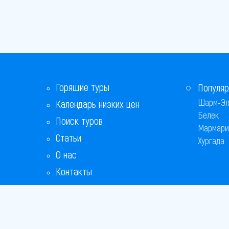
Горящие туры
Популяр
Шарм-Эл
Календарь низких цен
Белек
Поиск туров
Мармари
Статьи
Хургада
О нас
Контакты
Бонусная программа
Ответы на популярные вопросы