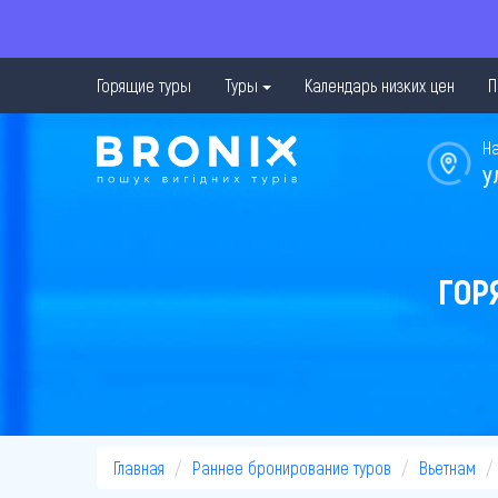
Горящие туры
Туры
Календарь низких цен
П
Н
у
ГОР
Главная
Раннее бронирование туров
Вьетнам