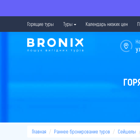
Горящие туры
Туры
Календарь низких цен
П
Н
у
ГОР
Главная
Раннее бронирование туров
Сейшелы