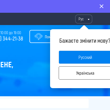
Рус
10:00 до 19:00
Помощь в подборе тура
) 344-21-38
Бажаєте змінити мову
Русский
ЕНЕ,
Українська