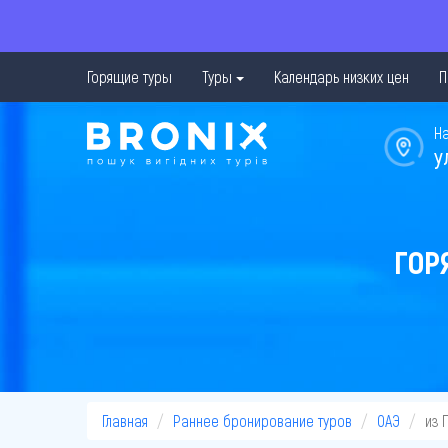
Горящие туры
Туры
Календарь низких цен
П
Н
у
ГОР
Главная
Раннее бронирование туров
ОАЭ
из 