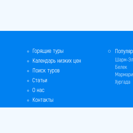
Горящие туры
Популяр
Шарм-Эл
Календарь низких цен
Белек
Поиск туров
Мармари
Статьи
Хургада
О нас
Контакты
Бонусная программа
Ответы на популярные вопросы