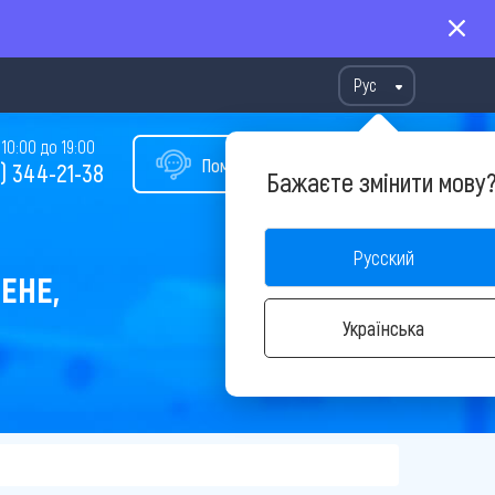
Рус
10:00 до 19:00
Помощь в подборе тура
) 344-21-38
Бажаєте змінити мову
Русский
ЕНЕ,
Українська