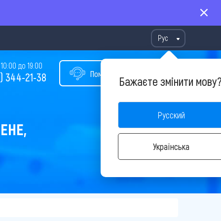
Рус
10:00 до 19:00
Помощь в подборе тура
) 344-21-38
Бажаєте змінити мову
Русский
ЕНЕ,
Українська