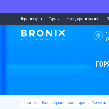
Горящие туры
Туры
Календарь низких цен
П
Н
у
ГОР
Главная
Раннее бронирование туров
Мальдивы