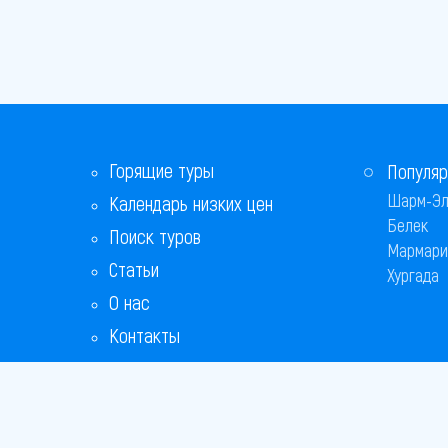
Горящие туры
Популяр
Шарм-Эл
Календарь низких цен
Белек
Поиск туров
Мармари
Статьи
Хургада
О нас
Контакты
Бонусная программа
Ответы на популярные вопросы