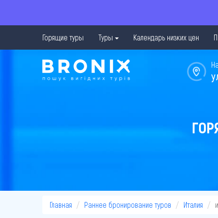
Горящие туры
Туры
Календарь низких цен
П
Н
у
ГОР
Главная
Раннее бронирование туров
Италия