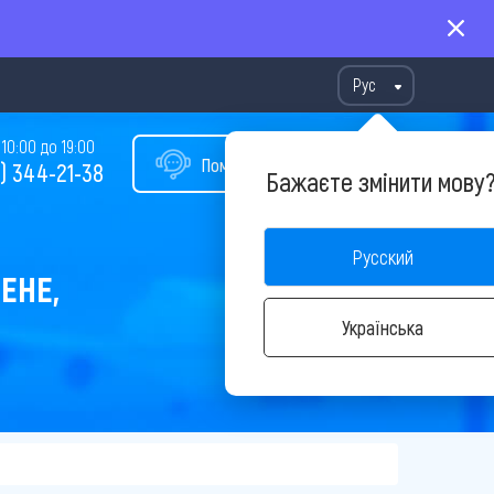
Рус
10:00 до 19:00
Помощь в подборе тура
) 344-21-38
Бажаєте змінити мову
Русский
ЕНЕ,
Українська