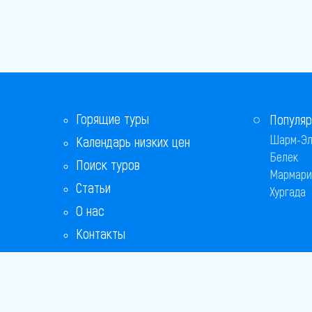
Горящие туры
Популяр
Шарм-Эл
Календарь низких цен
Белек
Поиск туров
Мармари
Статьи
Хургада
О нас
Контакты
Бонусная программа
Ответы на популярные вопросы