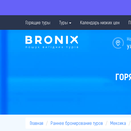
Горящие туры
Туры
Календарь низких цен
П
Н
у
ГОР
Главная
Раннее бронирование туров
Мексика