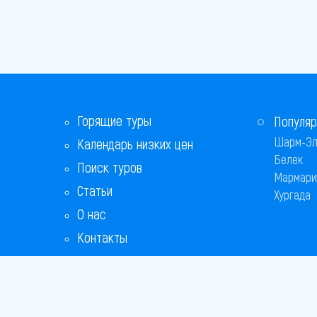
Горящие туры
Популяр
Шарм-Эл
Календарь низких цен
Белек
Поиск туров
Мармари
Статьи
Хургада
О нас
Контакты
Бонусная программа
Ответы на популярные вопросы