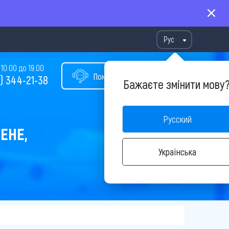
Рус
10:00 до 19:00
Помощь в подборе тура
) 344-21-38
Бажаєте змінити мову
Русский
ЕНЕ,
Українська