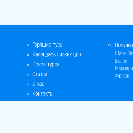
Горящие туры
Популяр
Шарм-Эл
Календарь низких цен
Белек
Поиск туров
Мармари
Статьи
Хургада
О нас
Контакты
Бонусная программа
Ответы на популярные вопросы