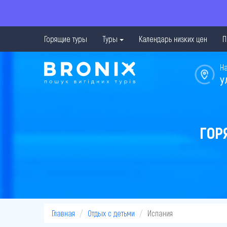
Горящие туры
Туры
Календарь низких цен
П
Н
у
ГОР
Главная
Отдых с детьми
Испания