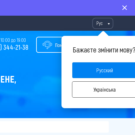
Рус
10:00 до 19:00
Помощь в подборе тура
) 344-21-38
Бажаєте змінити мову
Русский
ЕНЕ,
Українська