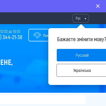
Рус
10:00 до 19:00
Помощь в подборе тура
) 344-21-38
Бажаєте змінити мову
Русский
ЕНЕ,
Українська