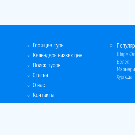
Горящие туры
Популяр
Шарм-Эл
Календарь низких цен
Белек
Поиск туров
Мармари
Статьи
Хургада
О нас
Контакты
Бонусная программа
Ответы на популярные вопросы