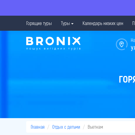
Горящие туры
Туры
Календарь низких цен
П
Н
у
ГОР
Главная
Отдых с детьми
Вьетнам