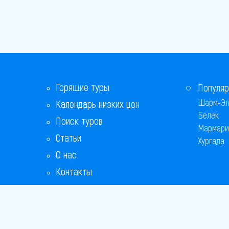
Горящие туры
Популяр
Шарм-Эл
Календарь низких цен
Белек
Поиск туров
Мармари
Статьи
Хургада
О нас
Контакты
Бонусная программа
Ответы на популярные вопросы