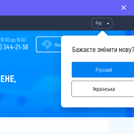
Рус
10:00 до 19:00
Помощь в подборе тура
) 344-21-38
Бажаєте змінити мову
Русский
ЕНЕ,
Українська