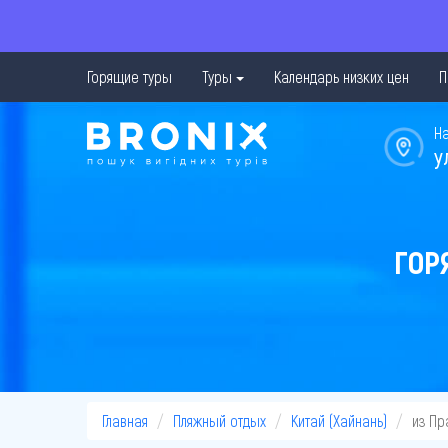
Горящие туры
Туры
Календарь низких цен
П
Н
у
ГОР
Главная
Пляжный отдых
Китай (Хайнань)
из Пр