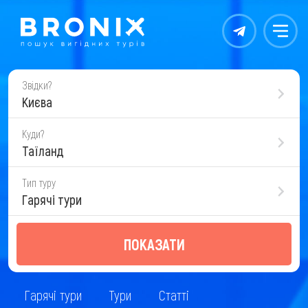
Контакты
Меню
Звідки?
Києва
Куди?
Таїланд
Тип туру
Гарячі тури
ПОКАЗАТИ
Гарячі тури
Тури
Статті