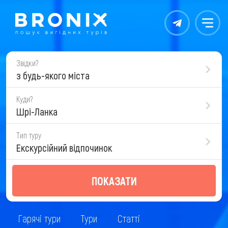
Контакты
Меню
Звідки?
з будь-якого міста
Куди?
Шрі-Ланка
Тип туру
Екскурсійний відпочинок
ПОКАЗАТИ
Гарячі тури
Тури
Статті