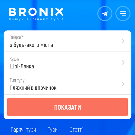
Контакты
Меню
Звідки?
з будь-якого міста
Куди?
Шрі-Ланка
Тип туру
Пляжний відпочинок
ПОКАЗАТИ
Гарячі тури
Тури
Статті