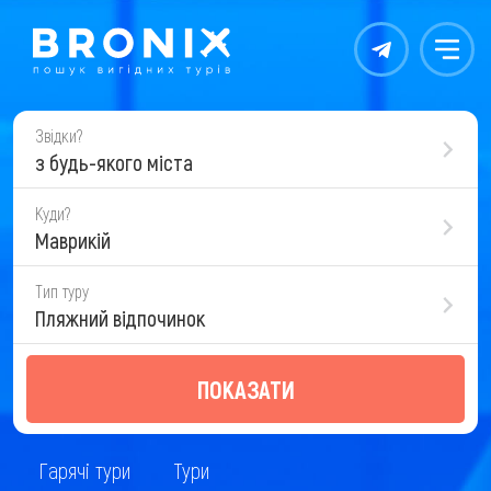
Контакты
Меню
Звідки?
з будь-якого міста
Куди?
Маврикій
Тип туру
Пляжний відпочинок
ПОКАЗАТИ
Гарячі тури
Тури