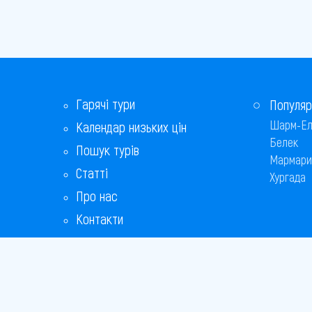
Гарячі тури
Популяр
Шарм-Ел
Календар низьких цін
Белек
Пошук турів
Мармари
Статті
Хургада
Про нас
Контакти
Бонусна програма
Відповіді на популярні питання