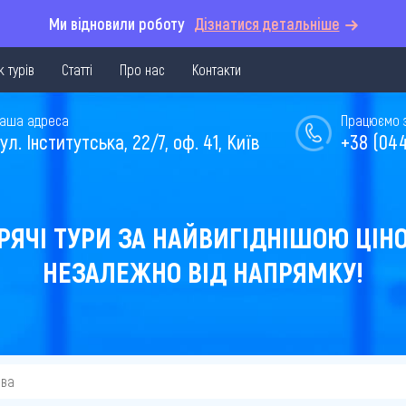
Ми відновили роботу
Дізнатися детальніше
 турів
Статті
Про нас
Контакти
аша адреса
Працюємо з 
ул. Інститутська, 22/7, оф. 41, Київ
+38 (044
РЯЧІ ТУРИ ЗА НАЙВИГІДНІШОЮ ЦІН
НЕЗАЛЕЖНО ВІД НАПРЯМКУ!
єва