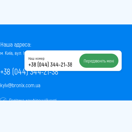
Наша адреса:
м. Київ, вул. Інститутська, 22/7, оф. 41
Наш номер:
Передзвоніть мені
+38 (044) 344-21-38
+38 (044) 344-21-38
kyiv@bronix.com.ua
Політика конфіденційності
Пользовательское соглашение
Публічна оферта
Карта сайту