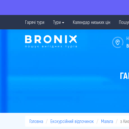
Гарячі тури
Тури
Календар низьких цін
Пошук
Н
в
ГА
Головна
Екскурсійний відпочинок
Мальта
з Ки