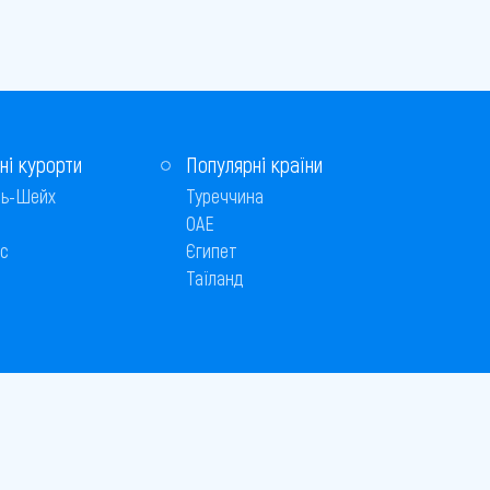
ні курорти
Популярні країни
ь-Шейх
Туреччина
ОАЕ
с
Єгипет
Таїланд