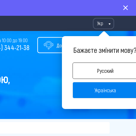
Укр
10:00 до 19:00
Допомога у виборі туру
) 344-21-38
Бажаєте змінити мову
Русский
ОЮ,
Українська