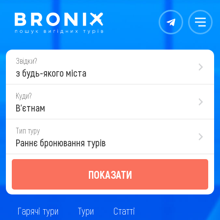
Контакты
Меню
Звідки?
з будь-якого міста
Куди?
В'єтнам
Тип туру
Раннє бронювання турів
ПОКАЗАТИ
Гарячі тури
Тури
Статті