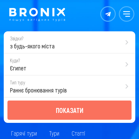
Контакты
Меню
Звідки?
з будь-якого міста
Куди?
Єгипет
Тип туру
Раннє бронювання турів
ПОКАЗАТИ
Гарячі тури
Тури
Статті