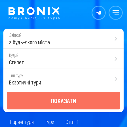
Контакты
Меню
Звідки?
з будь-якого міста
Куди?
Єгипет
Тип туру
Екзотичні тури
ПОКАЗАТИ
Гарячі тури
Тури
Статті