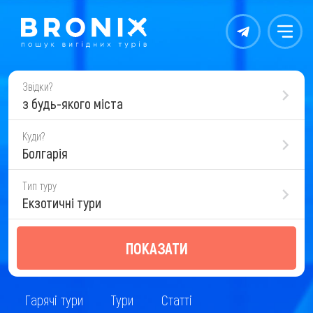
Контакты
Меню
Звідки?
з будь-якого міста
Куди?
Болгарія
Тип туру
Екзотичні тури
ПОКАЗАТИ
Гарячі тури
Тури
Статті