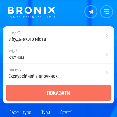
Контакты
Меню
Звідки?
з будь-якого міста
Куди?
В'єтнам
Тип туру
Екскурсійний відпочинок
ПОКАЗАТИ
Гарячі тури
Тури
Статті