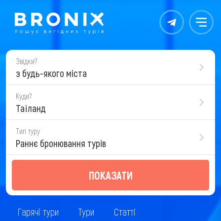
Контакты
Меню
Звідки?
з будь-якого міста
Куди?
Таїланд
Тип туру
Раннє бронювання турів
ПОКАЗАТИ
Гарячі тури
Тури
Статті